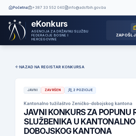
Početna
+387 33 552 040
info@adsfbih.gov.ba
eKonkurs
AGENCIJA ZA DRŽAVNU SLUŽBU
ZAPOŠLJ
FEDERACIJE BOSNE I
HERCEGOVINE
NAZAD NA REGISTAR KONKURSA
JAVNI
ZAVRŠEN
2 POZICIJE
Kantonalno tužilaštvo Zeničko-dobojskog kantona
JAVNI KONKURS ZA POPUNU 
SLUŽBENIKA U KANTONALNO
DOBOJSKOG KANTONA