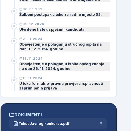
08.01.2025
Žalbeni postupak u toku za radno mjesto 02.
09.12.2024
Utvrđene liste uspješnih kandidata
21.11.2024
Obavještenje o polaganju stručnog ispita na
dan 3. 12. 2024. godine
19.11.2024
Obavještenje o polaganju ispita općeg znanja
na dan 26. 11. 2024. godine
15.11.2024
U toku formalno-pravna provjera ispravnosti
zaprimljenih prijava
DOKUMENTI
Tekst Javnog konkursa.pdf