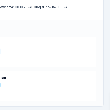
novinama:
30.10.2024
Broj sl. novina:
85/24
nice