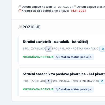
Datum objave na web-u:
23.10.2024
Datum objave u sl. 
Krajnji rok za podnošenje prijave:
14.11.2024
POZICIJE
Stručni savjetnik - saradnik - istražitelj
2
0
BROJ IZVRŠILACA
BROJ PRIJAVA - POŠTA (NAKNADNO)
OKONČANA POZICIJA
Detaljan status pozicije
Stručni saradnik za poslove pisarnice - šef pisar
1
0
BROJ IZVRŠILACA
BROJ PRIJAVA - POŠTA (NAKNADNO)
OKONČANA POZICIJA
Detaljan status pozicije