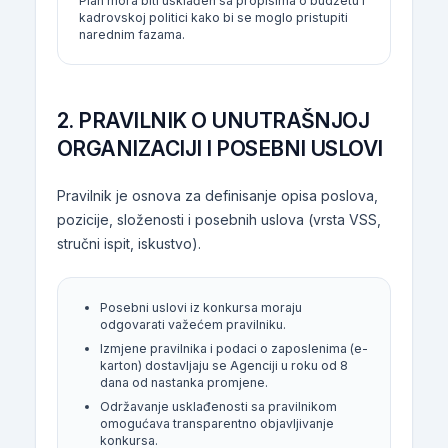
Plan mora biti usklađen sa propisima o budžetu i
kadrovskoj politici kako bi se moglo pristupiti
narednim fazama.
2. PRAVILNIK O UNUTRAŠNJOJ
ORGANIZACIJI I POSEBNI USLOVI
Pravilnik je osnova za definisanje opisa poslova,
pozicije, složenosti i posebnih uslova (vrsta VSS,
stručni ispit, iskustvo).
Posebni uslovi iz konkursa moraju
odgovarati važećem pravilniku.
Izmjene pravilnika i podaci o zaposlenima (e-
karton) dostavljaju se Agenciji u roku od 8
dana od nastanka promjene.
Održavanje usklađenosti sa pravilnikom
omogućava transparentno objavljivanje
konkursa.