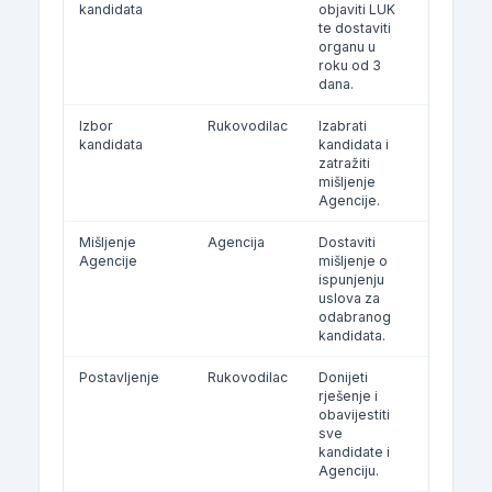
kandidata
objaviti LUK
nakon
te dostaviti
objave
organu u
rezultata
roku od 3
dana.
Izbor
Rukovodilac
Izabrati
10 dana 
kandidata
kandidata i
prijema 
zatražiti
mišljenje
Agencije.
Mišljenje
Agencija
Dostaviti
5 dana o
Agencije
mišljenje o
zahtjeva
ispunjenju
uslova za
odabranog
kandidata.
Postavljenje
Rukovodilac
Donijeti
Po prije
rješenje i
mišljenja
obavijestiti
sve
kandidate i
Agenciju.