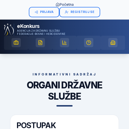
Početna
PRIJAVA
REGISTRUJ SE
eKonkurs
AGENCIJA ZA DRŽAVNU SLUŽBU
FEDERACIJE BOSNE I HERCEGOVINE
INFORMATIVNI SADRŽAJ
ORGANI DRŽAVNE
SLUŽBE
POSTUPAK