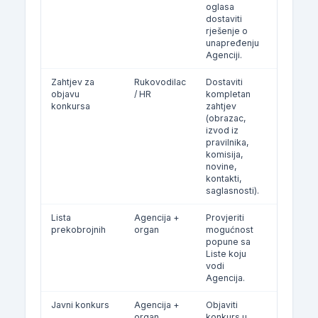
oglasa
dostaviti
rješenje o
unapređenju
Agenciji.
Zahtjev za
Rukovodilac
Dostaviti
Po potvr
objavu
/ HR
kompletan
potrebe
konkursa
zahtjev
(obrazac,
izvod iz
pravilnika,
komisija,
novine,
kontakti,
saglasnosti).
Lista
Agencija +
Provjeriti
Po potre
prekobrojnih
organ
mogućnost
popune sa
Liste koju
vodi
Agencija.
Javni konkurs
Agencija +
Objaviti
Po potre
organ
konkurs u