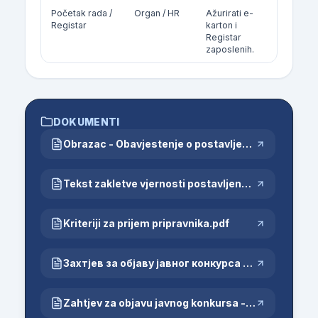
Početak rada /
Organ / HR
Ažurirati e-
8 dana o
Registar
karton i
promjen
Registar
zaposlenih.
DOKUMENTI
Obrazac - Obavjestenje o postavljenju drzavnog sluzbenika.docx
Tekst zakletve vjernosti postavljenog državnog službenika.docx
Kriteriji za prijem pripravnika.pdf
Захтјев за објаву јавног конкурса - SR _1_.docx
Zahtjev za objavu javnog konkursa - bos _7_ - Copy.docx