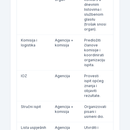
dnevnim
listovima i
službenom
glasilu
(trošak snosi
organ).
Komisija i
Agencija +
Predložiti
Prijedlog
logistika
komisija
članove
zahtjev
komisije i
koordinirati
organizaciju
ispita.
IOZ
Agencija
Provesti
Po
ispit općeg
raspore
znanja i
objaviti
rezultate.
Stručni ispit
Agencija +
Organizovati
Po
komisija
pisani i
raspore
usmeni dio.
Lista uspješnih
Agencija
Utvrditi i
15 dana