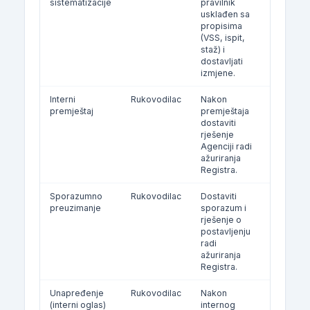
sistematizacije
pravilnik
/ 8 dana
usklađen sa
propisima
(VSS, ispit,
staž) i
dostavljati
izmjene.
Interni
Rukovodilac
Nakon
Po potre
premještaj
premještaja
dostaviti
rješenje
Agenciji radi
ažuriranja
Registra.
Sporazumno
Rukovodilac
Dostaviti
Po potre
preuzimanje
sporazum i
rješenje o
postavljenju
radi
ažuriranja
Registra.
Unapređenje
Rukovodilac
Nakon
Po potre
(interni oglas)
internog