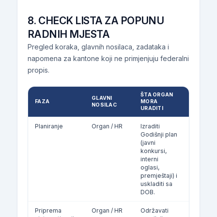
8. CHECK LISTA ZA POPUNU
RADNIH MJESTA
Pregled koraka, glavnih nosilaca, zadataka i
napomena za kantone koji ne primjenjuju federalni
propis.
ŠTA ORGAN
GLAVNI
FAZA
MORA
ROK
NOSILAC
URADITI
Planiranje
Organ / HR
Izraditi
Do 30.11.
Godišnji plan
(javni
konkursi,
interni
oglasi,
premještaji) i
uskladiti sa
DOB.
Priprema
Organ / HR
Održavati
Kontinui