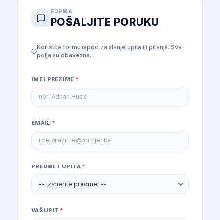
FORMA
POŠALJITE PORUKU
Koristite formu ispod za slanje upita ili pitanja. Sva
polja su obavezna.
IME I PREZIME
*
EMAIL
*
PREDMET UPITA
*
VAŠ UPIT
*