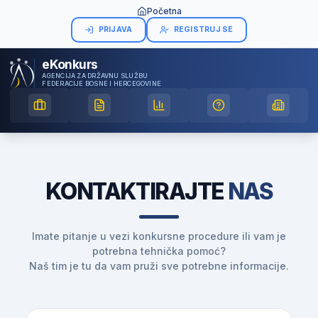
Početna
PRIJAVA
REGISTRUJ SE
eKonkurs
AGENCIJA ZA DRŽAVNU SLUŽBU
FEDERACIJE BOSNE I HERCEGOVINE
KONTAKTIRAJTE
NAS
Imate pitanje u vezi konkursne procedure ili vam je
potrebna tehnička pomoć?
Naš tim je tu da vam pruži sve potrebne informacije.