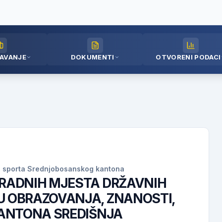
AVANJE
DOKUMENTI
OTVORENI PODACI
e i sporta Srednjobosanskog kantona
 RADNIH MJESTA DRŽAVNIH
U OBRAZOVANJA, ZNANOSTI,
KANTONA SREDIŠNJA