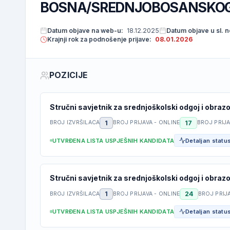
BOSNA/SREDNJOBOSANSKO
Datum objave na web-u:
18.12.2025
Datum objave u sl. 
Krajnji rok za podnošenje prijave:
08.01.2026
POZICIJE
Stručni savjetnik za srednjoškolski odgoj i obrazo
1
17
BROJ IZVRŠILACA
BROJ PRIJAVA - ONLINE
BROJ PRIJ
UTVRĐENA LISTA USPJEŠNIH KANDIDATA
Detaljan status
Stručni savjetnik za srednjoškolski odgoj i obrazo
1
24
BROJ IZVRŠILACA
BROJ PRIJAVA - ONLINE
BROJ PRIJ
UTVRĐENA LISTA USPJEŠNIH KANDIDATA
Detaljan status