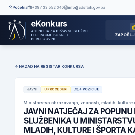
Početna
+387 33 552 040
info@adsfbih.gov.ba
eKonkurs
AGENCIJA ZA DRŽAVNU SLUŽBU
ZAPOŠLJ
FEDERACIJE BOSNE I
HERCEGOVINE
NAZAD NA REGISTAR KONKURSA
JAVNI
U PROCEDURI
4 POZICIJE
Ministarstvo obrazovanja, znanosti, mladih, kultur
JAVNI NATJEČAJ ZA POPUNU
SLUŽBENIKA U MINISTARSTV
MLADIH, KULTURE I ŠPORTA 