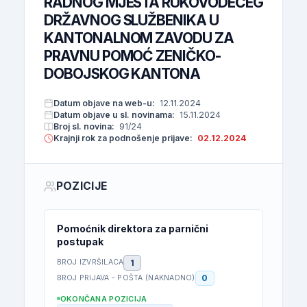
RADNOG MJESTA RUKOVODEĆEG
DRŽAVNOG SLUŽBENIKA U
KANTONALNOM ZAVODU ZA
PRAVNU POMOĆ ZENIČKO-
DOBOJSKOG KANTONA
Datum objave na web-u:
12.11.2024
Datum objave u sl. novinama:
15.11.2024
Broj sl. novina:
91/24
Krajnji rok za podnošenje prijave:
02.12.2024
POZICIJE
Pomoćnik direktora za parnični
postupak
1
BROJ IZVRŠILACA
0
BROJ PRIJAVA - POŠTA (NAKNADNO)
OKONČANA POZICIJA