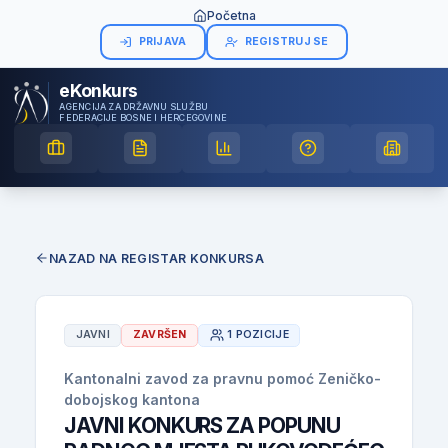
Početna
PRIJAVA
REGISTRUJ SE
eKonkurs
AGENCIJA ZA DRŽAVNU SLUŽBU
FEDERACIJE BOSNE I HERCEGOVINE
NAZAD NA REGISTAR KONKURSA
JAVNI
ZAVRŠEN
1 POZICIJE
Kantonalni zavod za pravnu pomoć Zeničko-
dobojskog kantona
JAVNI KONKURS ZA POPUNU