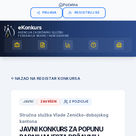
Početna
PRIJAVA
REGISTRUJ SE
eKonkurs
AGENCIJA ZA DRŽAVNU SLUŽBU
FEDERACIJE BOSNE I HERCEGOVINE
NAZAD NA REGISTAR KONKURSA
JAVNI
ZAVRŠEN
2 POZICIJE
Stručna služba Vlade Zeničko-dobojskog
kantona
JAVNI KONKURS ZA POPUNU