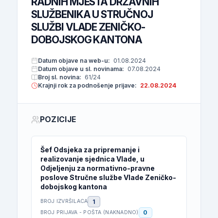
RADNIH MJESTA DRŽAVNIH
SLUŽBENIKA U STRUČNOJ
SLUŽBI VLADE ZENIČKO-
DOBOJSKOG KANTONA
Datum objave na web-u:
01.08.2024
Datum objave u sl. novinama:
07.08.2024
Broj sl. novina:
61/24
Krajnji rok za podnošenje prijave:
22.08.2024
POZICIJE
Šef Odsjeka za pripremanje i
realizovanje sjednica Vlade, u
Odjeljenju za normativno-pravne
poslove Stručne službe Vlade Zeničko-
dobojskog kantona
1
BROJ IZVRŠILACA
0
BROJ PRIJAVA - POŠTA (NAKNADNO)