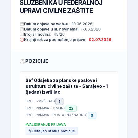
SLUŽBENIKA U FEDERALNOJ
UPRAVI CIVILNE ZAŠTITE
Datum objave na web-u:
10.06.2026
Datum objave u sl. novinama:
17.06.2026
Broj sl. novina:
45/26
Krajnji rok za podnošenje prijave:
02.07.2026
POZICIJE
Šef Odsjeka za planske poslove i
strukturu civilne zaštite - Sarajevo - 1
(jedan) izvršilac
1
BROJ IZVRŠILACA
22
BROJ PRIJAVA - ONLINE
0
BROJ PRIJAVA - POŠTA (NAKNADNO)
VALIDIRANJE PRIJAVA
Detaljan status pozicije