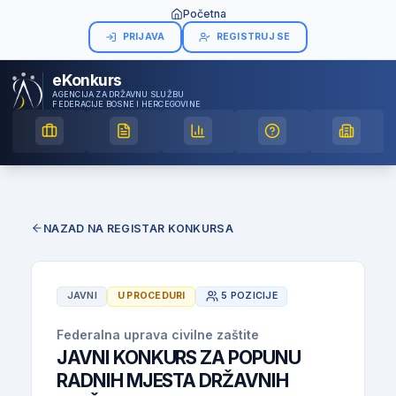
Početna
PRIJAVA
REGISTRUJ SE
eKonkurs
AGENCIJA ZA DRŽAVNU SLUŽBU
FEDERACIJE BOSNE I HERCEGOVINE
NAZAD NA REGISTAR KONKURSA
JAVNI
U PROCEDURI
5 POZICIJE
Federalna uprava civilne zaštite
JAVNI KONKURS ZA POPUNU
RADNIH MJESTA DRŽAVNIH