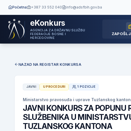
Početna
+387 33 552 040
info@adsfbih.gov.ba
eKonkurs
AGENCIJA ZA DRŽAVNU SLUŽBU
ZAPOŠLJ
FEDERACIJE BOSNE I
HERCEGOVINE
NAZAD NA REGISTAR KONKURSA
JAVNI
U PROCEDURI
1 POZICIJE
Ministarstvo pravosuđa i uprave Tuzlanskog kanto
JAVNI KONKURS ZA POPUNU
SLUŽBENIKA U MINISTARSTV
TUZLANSKOG KANTONA