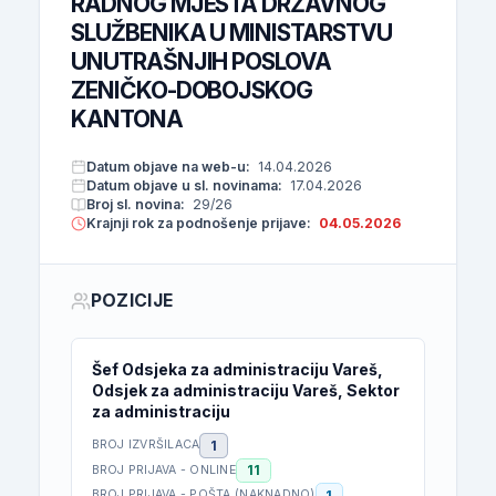
RADNOG MJESTA DRŽAVNOG
SLUŽBENIKA U MINISTARSTVU
UNUTRAŠNJIH POSLOVA
ZENIČKO-DOBOJSKOG
KANTONA
Datum objave na web-u:
14.04.2026
Datum objave u sl. novinama:
17.04.2026
Broj sl. novina:
29/26
Krajnji rok za podnošenje prijave:
04.05.2026
POZICIJE
Šef Odsjeka za administraciju Vareš,
Odsjek za administraciju Vareš, Sektor
za administraciju
1
BROJ IZVRŠILACA
11
BROJ PRIJAVA - ONLINE
1
BROJ PRIJAVA - POŠTA (NAKNADNO)