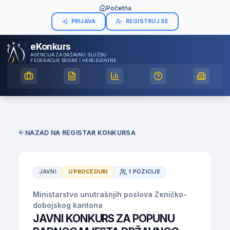
Početna
PRIJAVA
REGISTRUJ SE
eKonkurs
AGENCIJA ZA DRŽAVNU SLUŽBU
FEDERACIJE BOSNE I HERCEGOVINE
NAZAD NA REGISTAR KONKURSA
JAVNI
U PROCEDURI
1 POZICIJE
Ministarstvo unutrašnjih poslova Zeničko-
dobojskog kantona
JAVNI KONKURS ZA POPUNU