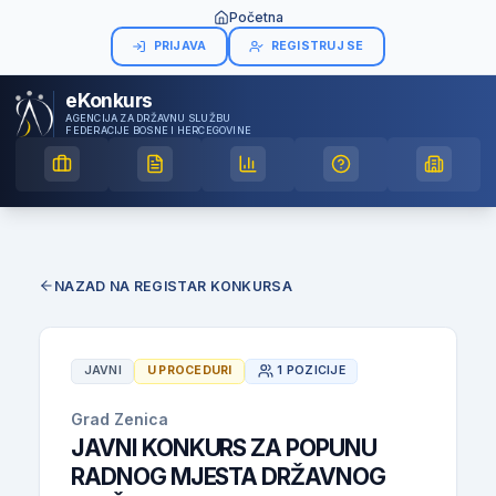
Početna
PRIJAVA
REGISTRUJ SE
eKonkurs
AGENCIJA ZA DRŽAVNU SLUŽBU
FEDERACIJE BOSNE I HERCEGOVINE
NAZAD NA REGISTAR KONKURSA
JAVNI
U PROCEDURI
1 POZICIJE
Grad Zenica
JAVNI KONKURS ZA POPUNU
RADNOG MJESTA DRŽAVNOG