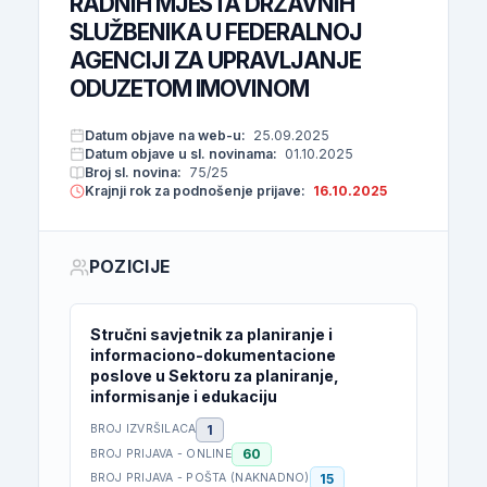
RADNIH MJESTA DRŽAVNIH
SLUŽBENIKA U FEDERALNOJ
AGENCIJI ZA UPRAVLJANJE
ODUZETOM IMOVINOM
Datum objave na web-u:
25.09.2025
Datum objave u sl. novinama:
01.10.2025
Broj sl. novina:
75/25
Krajnji rok za podnošenje prijave:
16.10.2025
POZICIJE
Stručni savjetnik za planiranje i
informaciono-dokumentacione
poslove u Sektoru za planiranje,
informisanje i edukaciju
1
BROJ IZVRŠILACA
60
BROJ PRIJAVA - ONLINE
15
BROJ PRIJAVA - POŠTA (NAKNADNO)