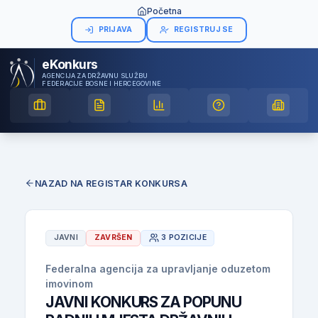
Početna
PRIJAVA
REGISTRUJ SE
eKonkurs
AGENCIJA ZA DRŽAVNU SLUŽBU
FEDERACIJE BOSNE I HERCEGOVINE
NAZAD NA REGISTAR KONKURSA
JAVNI
ZAVRŠEN
3 POZICIJE
Federalna agencija za upravljanje oduzetom
imovinom
JAVNI KONKURS ZA POPUNU